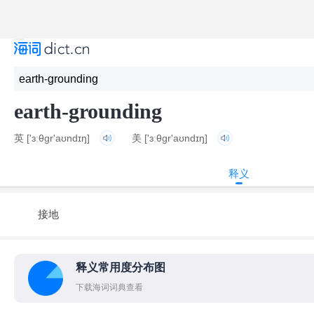
earth-grounding
英
['ɜːθɡr'aʊndɪŋ]
美
['ɜːθɡr'aʊndɪŋ]
释义
接地
释义常用度分布图
下载海词词典查看