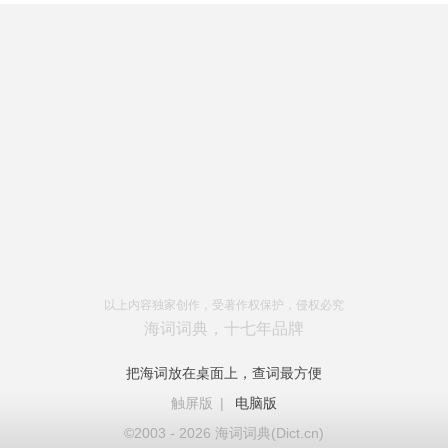
以上内容独家创作，受著作权保护，侵权必究
海词词典，十七年品牌
把海词放在桌面上，查词最方便
触屏版
|
电脑版
©2003 - 2026 海词词典(Dict.cn)