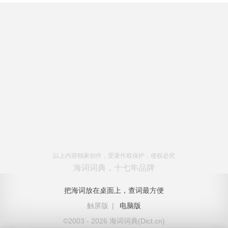
以上内容独家创作，受著作权保护，侵权必究
海词词典，十七年品牌
把海词放在桌面上，查词最方便
触屏版
|
电脑版
©2003 - 2026 海词词典(Dict.cn)