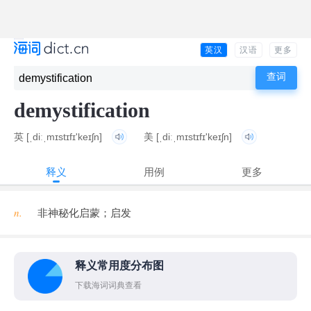
英汉
汉语
更多
demystification
英
[ˌdiːˌmɪstɪfɪ'keɪʃn]
美
[ˌdiːˌmɪstɪfɪ'keɪʃn]
释义
用例
更多
n.
非神秘化启蒙；启发
释义常用度分布图
下载海词词典查看