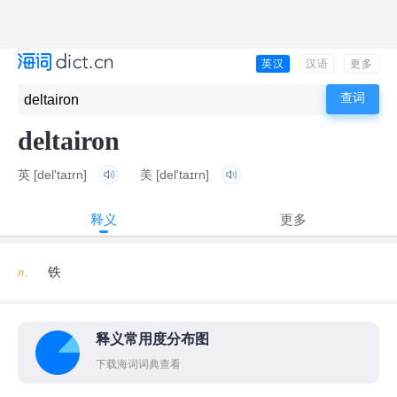
英汉
汉语
更多
deltairon
英
[del'taɪrn]
美
[del'taɪrn]
释义
更多
n.
铁
释义常用度分布图
下载海词词典查看