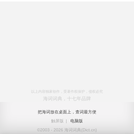
以上内容独家创作，受著作权保护，侵权必究
海词词典，十七年品牌
把海词放在桌面上，查词最方便
触屏版
|
电脑版
©2003 - 2026 海词词典(Dict.cn)