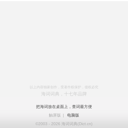
以上内容独家创作，受著作权保护，侵权必究
海词词典，十七年品牌
把海词放在桌面上，查词最方便
触屏版
|
电脑版
©2003 - 2026 海词词典(Dict.cn)