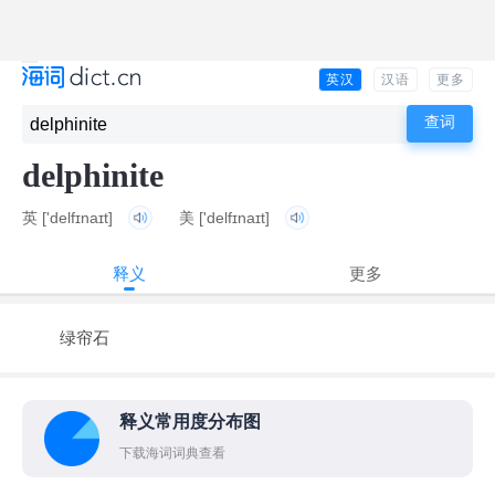
英汉
汉语
更多
delphinite
英
['delfɪnaɪt]
美
['delfɪnaɪt]
释义
更多
绿帘石
释义常用度分布图
下载海词词典查看