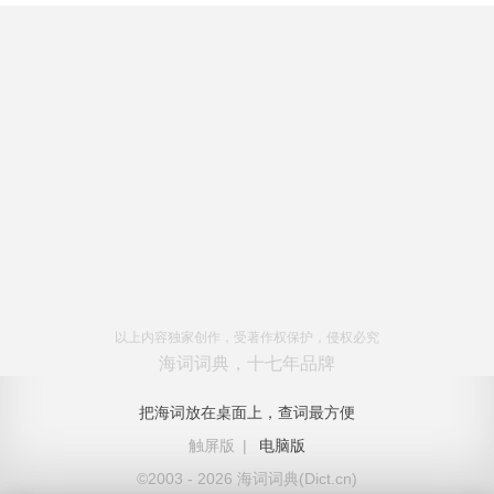
以上内容独家创作，受著作权保护，侵权必究
海词词典，十七年品牌
把海词放在桌面上，查词最方便
触屏版
|
电脑版
©2003 - 2026 海词词典(Dict.cn)