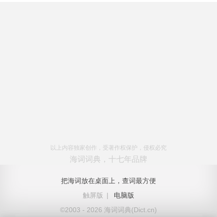
以上内容独家创作，受著作权保护，侵权必究
海词词典，十七年品牌
把海词放在桌面上，查词最方便
触屏版
|
电脑版
©2003 - 2026 海词词典(Dict.cn)