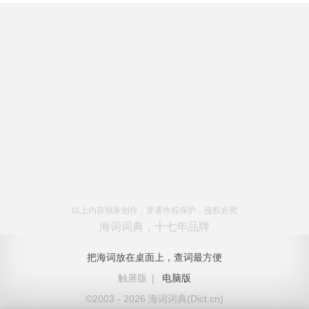
以上内容独家创作，受著作权保护，侵权必究
海词词典，十七年品牌
把海词放在桌面上，查词最方便
触屏版
|
电脑版
©2003 - 2026 海词词典(Dict.cn)