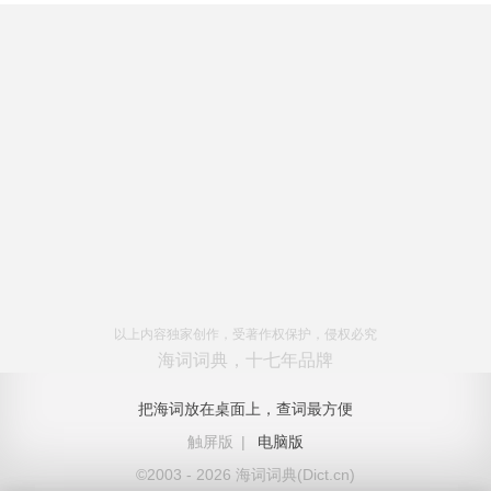
以上内容独家创作，受著作权保护，侵权必究
海词词典，十七年品牌
把海词放在桌面上，查词最方便
触屏版
|
电脑版
©2003 - 2026 海词词典(Dict.cn)