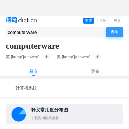
英汉
汉语
更多
computerware
英
[kəmp'juːtəweə]
美
[kəmp'juːtəweə]
释义
更多
计算机系统
释义常用度分布图
下载海词词典查看