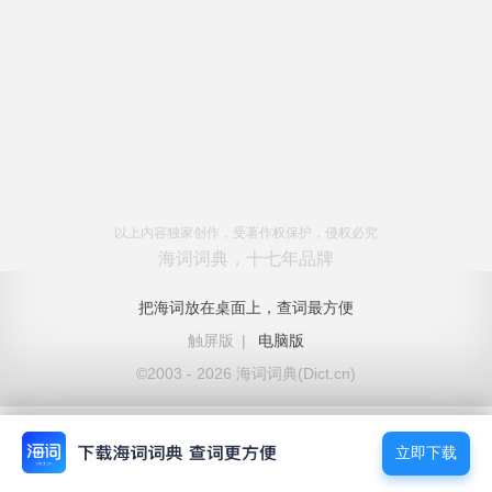
以上内容独家创作，受著作权保护，侵权必究
海词词典，十七年品牌
把海词放在桌面上，查词最方便
触屏版
|
电脑版
©2003 - 2026 海词词典(Dict.cn)
立即下载
立即下载