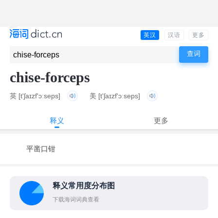
英汉
汉语
更多
chise-forceps
英
[t'ʃaɪzf'ɔːseps]
美
[t'ʃaɪzf'ɔːseps]
释义
更多
平凿口钳
释义常用度分布图
下载海词词典查看