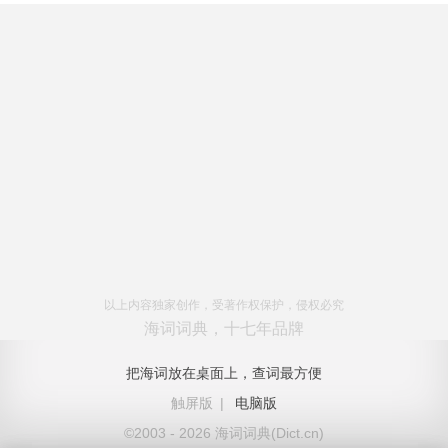
以上内容独家创作，受著作权保护，侵权必究
海词词典，十七年品牌
把海词放在桌面上，查词最方便
触屏版
|
电脑版
©2003 - 2026 海词词典(Dict.cn)