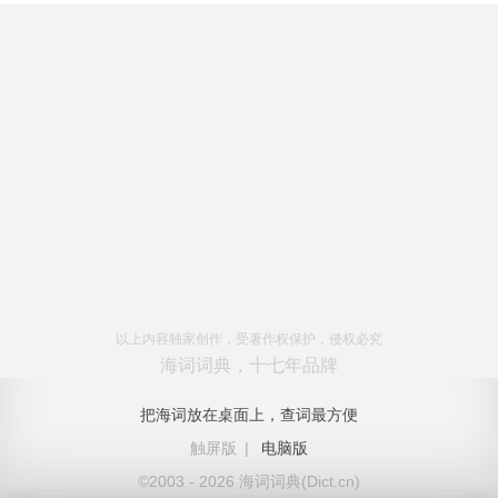
以上内容独家创作，受著作权保护，侵权必究
海词词典，十七年品牌
把海词放在桌面上，查词最方便
触屏版
|
电脑版
©2003 - 2026 海词词典(Dict.cn)