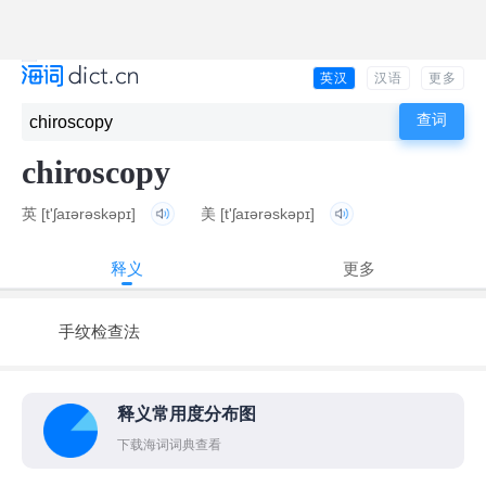
英汉
汉语
更多
chiroscopy
英
[t'ʃaɪərəskəpɪ]
美
[t'ʃaɪərəskəpɪ]
释义
更多
手纹检查法
释义常用度分布图
下载海词词典查看