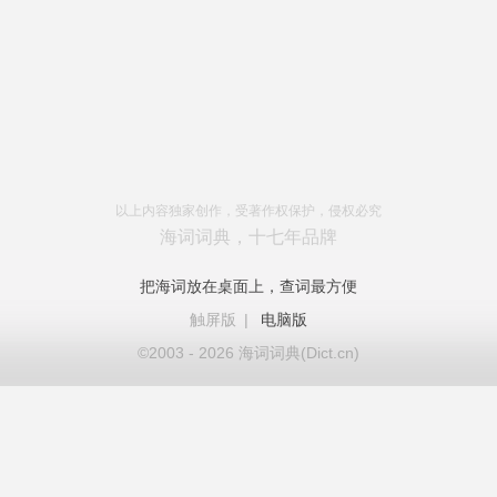
以上内容独家创作，受著作权保护，侵权必究
海词词典，十七年品牌
把海词放在桌面上，查词最方便
触屏版
|
电脑版
©2003 - 2026 海词词典(Dict.cn)