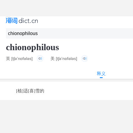
chionophilous
英
[tʃə'nɒfələs]
美
[tʃə'nɒfələs]
释义
[植]适[喜]雪的