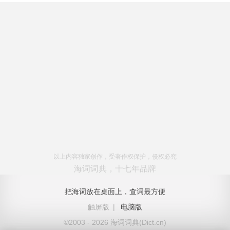
以上内容独家创作，受著作权保护，侵权必究
海词词典，十七年品牌
把海词放在桌面上，查词最方便
触屏版
|
电脑版
©2003 - 2026 海词词典(Dict.cn)