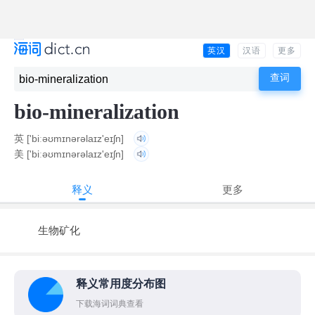
英汉
汉语
更多
bio-mineralization
英
['biːəʊmɪnərəlaɪz'eɪʃn]
美
['biːəʊmɪnərəlaɪz'eɪʃn]
释义
更多
生物矿化
释义常用度分布图
下载海词词典查看