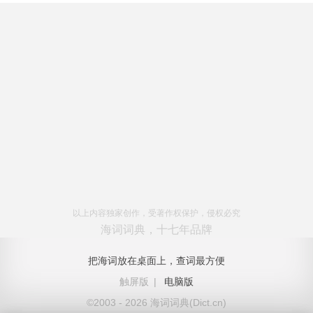
以上内容独家创作，受著作权保护，侵权必究
海词词典，十七年品牌
把海词放在桌面上，查词最方便
触屏版
|
电脑版
©2003 - 2026 海词词典(Dict.cn)