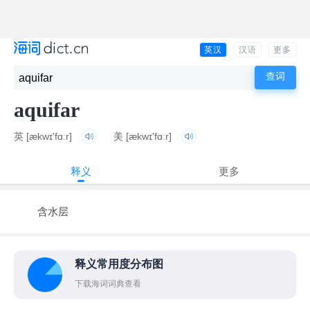
英汉
汉语
更多
aquifar
英
[ækwɪ'fɑːr]
美
[ækwɪ'fɑːr]
释义
更多
含水层
释义常用度分布图
下载海词词典查看