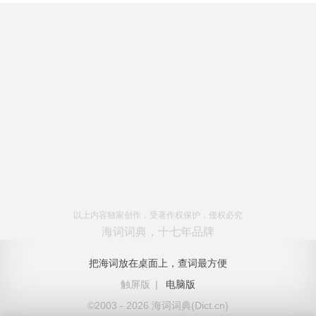
以上内容独家创作，受著作权保护，侵权必究
海词词典，十七年品牌
把海词放在桌面上，查词最方便
触屏版
|
电脑版
©2003 - 2026 海词词典(Dict.cn)