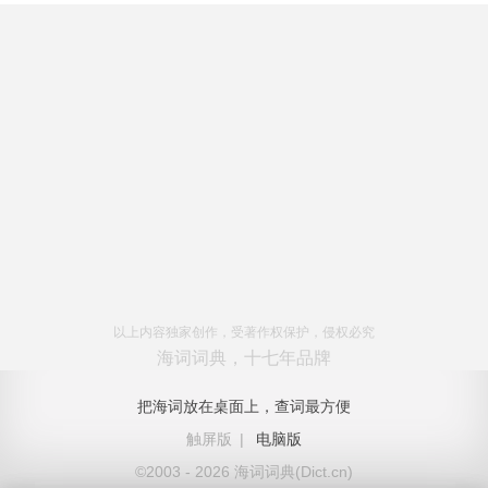
以上内容独家创作，受著作权保护，侵权必究
海词词典，十七年品牌
把海词放在桌面上，查词最方便
触屏版
|
电脑版
©2003 - 2026 海词词典(Dict.cn)