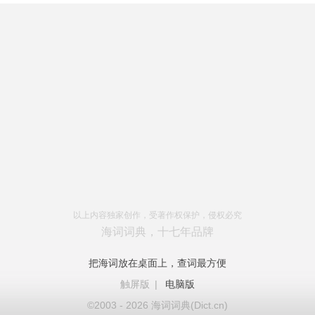
以上内容独家创作，受著作权保护，侵权必究
海词词典，十七年品牌
把海词放在桌面上，查词最方便
触屏版
|
电脑版
©2003 - 2026 海词词典(Dict.cn)