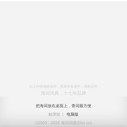
以上内容独家创作，受著作权保护，侵权必究
海词词典，十七年品牌
把海词放在桌面上，查词最方便
触屏版
|
电脑版
©2003 - 2026 海词词典(Dict.cn)