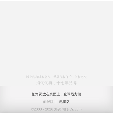
以上内容独家创作，受著作权保护，侵权必究
海词词典，十七年品牌
把海词放在桌面上，查词最方便
触屏版
|
电脑版
©2003 - 2026 海词词典(Dict.cn)