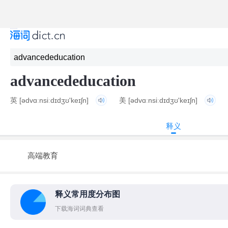
advancededucation
英
[ədvɑːnsiːdɪdʒʊ'keɪʃn]
美
[ədvɑːnsiːdɪdʒʊ'keɪʃn]
释义
高端教育
释义常用度分布图
下载海词词典查看