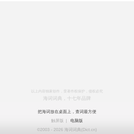
以上内容独家创作，受著作权保护，侵权必究
海词词典，十七年品牌
把海词放在桌面上，查词最方便
触屏版
|
电脑版
©2003 - 2026 海词词典(Dict.cn)