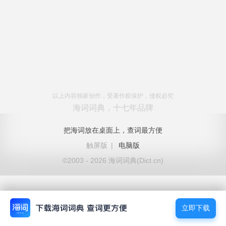
以上内容独家创作，受著作权保护，侵权必究
海词词典，十七年品牌
把海词放在桌面上，查词最方便
触屏版
|
电脑版
©2003 - 2026 海词词典(Dict.cn)
立即下载
立即下载