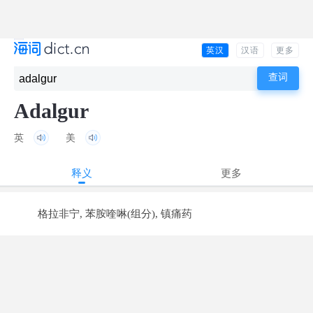
英汉
汉语
更多
Adalgur
英
美
释义
更多
格拉非宁, 苯胺喹啉(组分), 镇痛药