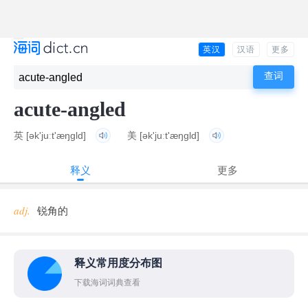
英汉
汉语
更多
acute-angled
英
[ək'juːt'æŋɡld]
美
[ək'juːt'æŋɡld]
释义
更多
adj.
锐角的
释义常用度分布图
下载海词词典查看