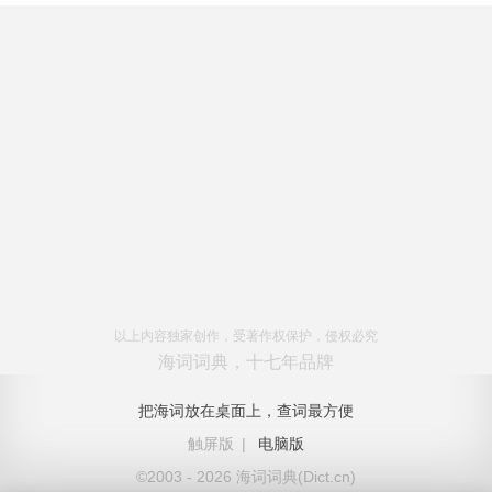
以上内容独家创作，受著作权保护，侵权必究
海词词典，十七年品牌
把海词放在桌面上，查词最方便
触屏版
|
电脑版
©2003 - 2026 海词词典(Dict.cn)