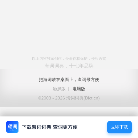
以上内容独家创作，受著作权保护，侵权必究
海词词典，十七年品牌
把海词放在桌面上，查词最方便
触屏版
|
电脑版
©2003 - 2026 海词词典(Dict.cn)
立即下载
立即下载