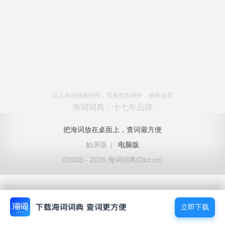
以上内容独家创作，受著作权保护，侵权必究
海词词典，十七年品牌
把海词放在桌面上，查词最方便
触屏版
|
电脑版
©2003 - 2026 海词词典(Dict.cn)
立即下载
立即下载