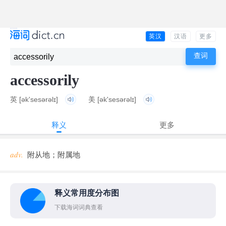
英汉
汉语
更多
accessorily
英
[ək'sesərəlɪ]
美
[ək'sesərəlɪ]
释义
更多
adv.
附从地；附属地
释义常用度分布图
下载海词词典查看