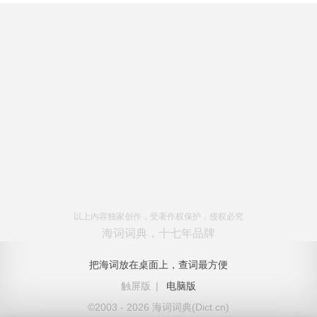
以上内容独家创作，受著作权保护，侵权必究
海词词典，十七年品牌
把海词放在桌面上，查词最方便
触屏版
|
电脑版
©2003 - 2026 海词词典(Dict.cn)