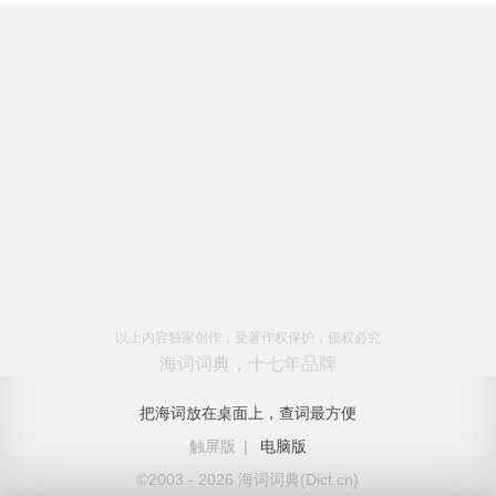
以上内容独家创作，受著作权保护，侵权必究
海词词典，十七年品牌
把海词放在桌面上，查词最方便
触屏版
|
电脑版
©2003 - 2026 海词词典(Dict.cn)