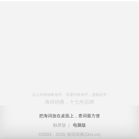
以上内容独家创作，受著作权保护，侵权必究
海词词典，十七年品牌
把海词放在桌面上，查词最方便
触屏版
|
电脑版
©2003 - 2026 海词词典(Dict.cn)