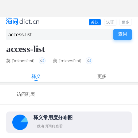
英汉
汉语
更多
access-list
英
['æksesl'ɪst]
美
['æksesl'ɪst]
释义
更多
访问列表
释义常用度分布图
下载海词词典查看