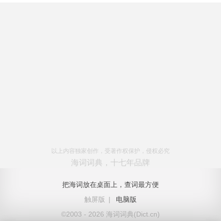
以上内容独家创作，受著作权保护，侵权必究
海词词典，十七年品牌
把海词放在桌面上，查词最方便
触屏版
|
电脑版
©2003 - 2026 海词词典(Dict.cn)