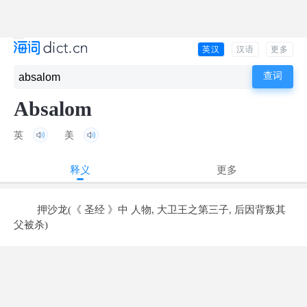
英汉
汉语
更多
Absalom
英
美
释义
更多
押沙龙(《 圣经 》中 人物, 大卫王之第三子, 后因背叛其
父被杀)