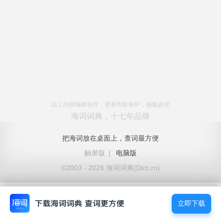
以上内容独家创作，受著作权保护，侵权必究
海词词典，十七年品牌
把海词放在桌面上，查词最方便
触屏版
|
电脑版
©2003 - 2026 海词词典(Dict.cn)
立即下载
立即下载