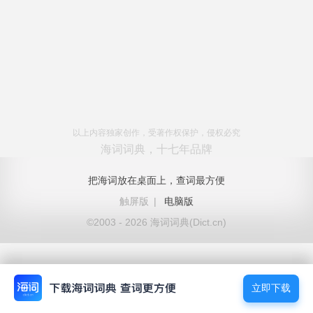
以上内容独家创作，受著作权保护，侵权必究
海词词典，十七年品牌
把海词放在桌面上，查词最方便
触屏版
|
电脑版
©2003 - 2026 海词词典(Dict.cn)
立即下载
立即下载