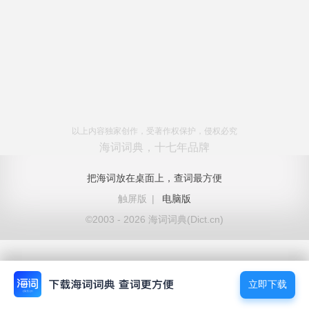
以上内容独家创作，受著作权保护，侵权必究
海词词典，十七年品牌
把海词放在桌面上，查词最方便
触屏版
|
电脑版
©2003 - 2026 海词词典(Dict.cn)
立即下载
立即下载