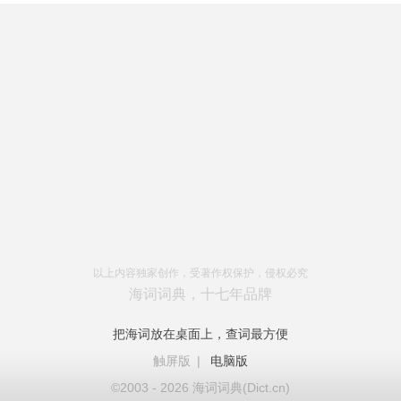
以上内容独家创作，受著作权保护，侵权必究
海词词典，十七年品牌
把海词放在桌面上，查词最方便
触屏版
|
电脑版
©2003 - 2026 海词词典(Dict.cn)