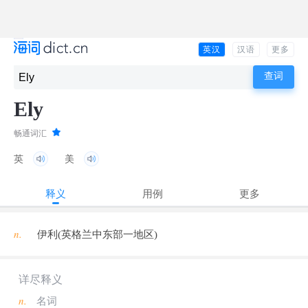
英汉
汉语
更多
Ely
畅通词汇
英
美
释义
用例
更多
n.
伊利(英格兰中东部一地区)
详尽释义
n.
名词