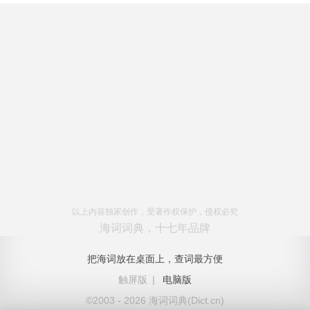
以上内容独家创作，受著作权保护，侵权必究
海词词典，十七年品牌
把海词放在桌面上，查词最方便
触屏版
|
电脑版
©2003 - 2026 海词词典(Dict.cn)