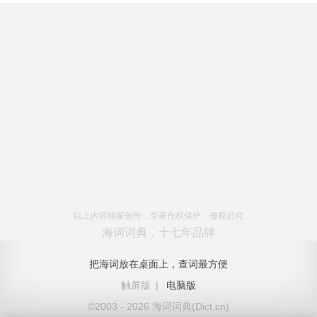
以上内容独家创作，受著作权保护，侵权必究
海词词典，十七年品牌
把海词放在桌面上，查词最方便
触屏版
|
电脑版
©2003 - 2026 海词词典(Dict.cn)