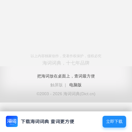
以上内容独家创作，受著作权保护，侵权必究
海词词典，十七年品牌
把海词放在桌面上，查词最方便
触屏版
|
电脑版
©2003 - 2026 海词词典(Dict.cn)
立即下载
立即下载