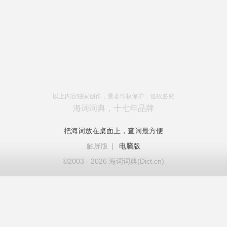
以上内容独家创作，受著作权保护，侵权必究
海词词典，十七年品牌
把海词放在桌面上，查词最方便
触屏版
|
电脑版
©2003 - 2026 海词词典(Dict.cn)