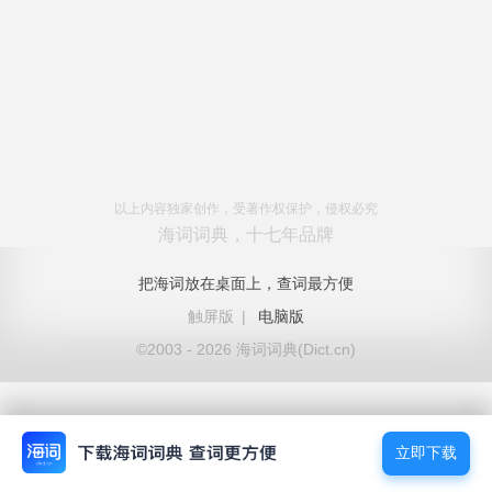
以上内容独家创作，受著作权保护，侵权必究
海词词典，十七年品牌
把海词放在桌面上，查词最方便
触屏版
|
电脑版
©2003 - 2026 海词词典(Dict.cn)
立即下载
立即下载