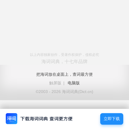
以上内容独家创作，受著作权保护，侵权必究
海词词典，十七年品牌
把海词放在桌面上，查词最方便
触屏版
|
电脑版
©2003 - 2026 海词词典(Dict.cn)
立即下载
立即下载