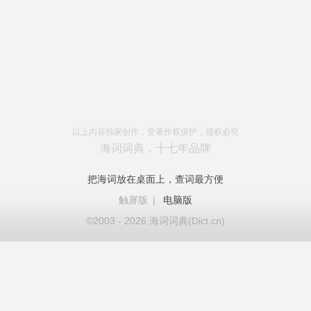
以上内容独家创作，受著作权保护，侵权必究
海词词典，十七年品牌
把海词放在桌面上，查词最方便
触屏版
|
电脑版
©2003 - 2026 海词词典(Dict.cn)