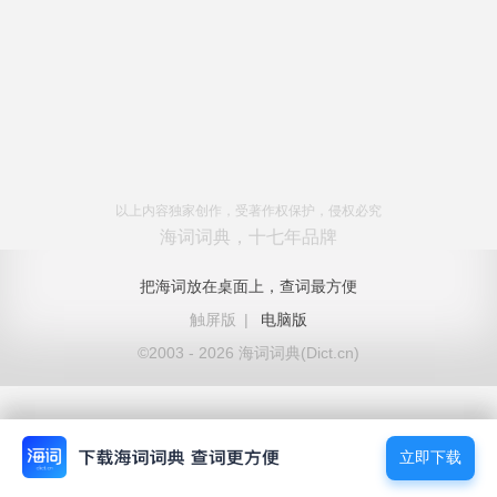
以上内容独家创作，受著作权保护，侵权必究
海词词典，十七年品牌
把海词放在桌面上，查词最方便
触屏版
|
电脑版
©2003 - 2026 海词词典(Dict.cn)
立即下载
立即下载