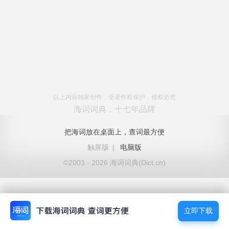
以上内容独家创作，受著作权保护，侵权必究
海词词典，十七年品牌
把海词放在桌面上，查词最方便
触屏版
|
电脑版
©2003 - 2026 海词词典(Dict.cn)
立即下载
立即下载