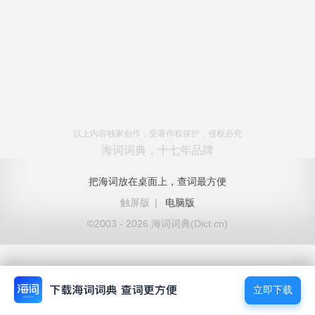
以上内容独家创作，受著作权保护，侵权必究
海词词典，十七年品牌
把海词放在桌面上，查词最方便
触屏版
|
电脑版
©2003 - 2026 海词词典(Dict.cn)
立即下载
立即下载