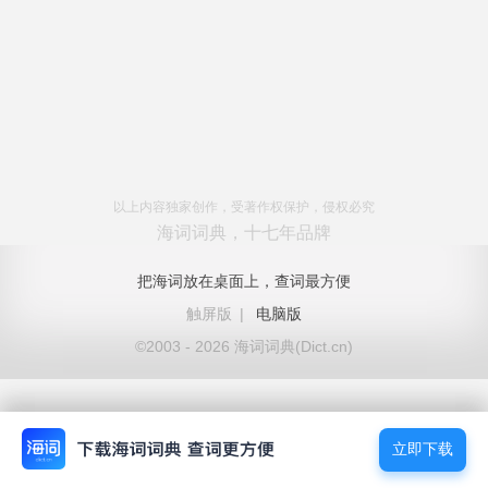
以上内容独家创作，受著作权保护，侵权必究
海词词典，十七年品牌
把海词放在桌面上，查词最方便
触屏版
|
电脑版
©2003 - 2026 海词词典(Dict.cn)
立即下载
立即下载