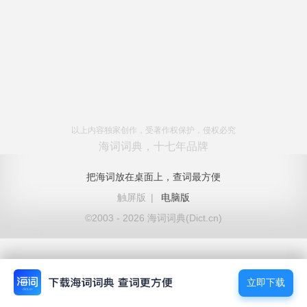
以上内容独家创作，受著作权保护，侵权必究
海词词典，十七年品牌
把海词放在桌面上，查词最方便
触屏版
|
电脑版
©2003 - 2026 海词词典(Dict.cn)
立即下载
立即下载