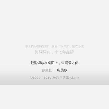
以上内容独家创作，受著作权保护，侵权必究
海词词典，十七年品牌
把海词放在桌面上，查词最方便
触屏版
|
电脑版
©2003 - 2026 海词词典(Dict.cn)