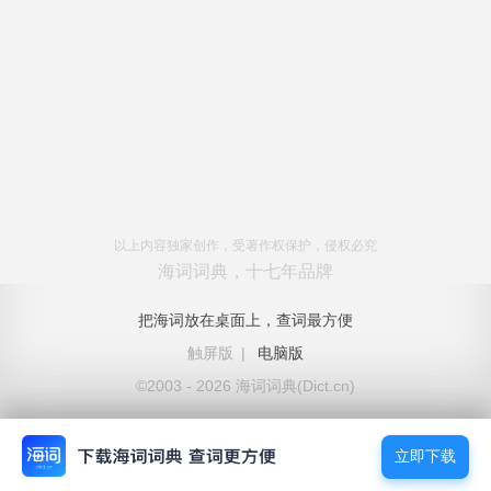
以上内容独家创作，受著作权保护，侵权必究
海词词典，十七年品牌
把海词放在桌面上，查词最方便
触屏版
|
电脑版
©2003 - 2026 海词词典(Dict.cn)
立即下载
立即下载