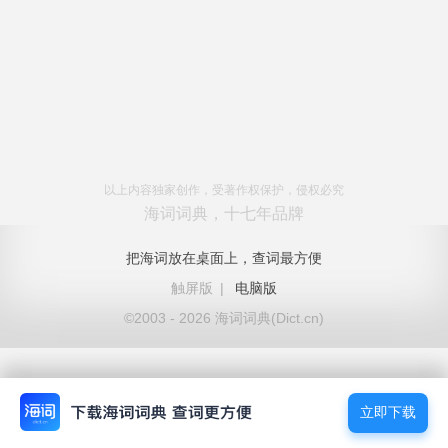
以上内容独家创作，受著作权保护，侵权必究
海词词典，十七年品牌
把海词放在桌面上，查词最方便
触屏版
|
电脑版
©2003 - 2026 海词词典(Dict.cn)
立即下载
立即下载